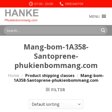
Skip
07:00 - 20:00
0905040709
to
content
MENU
Search
for:
Mang-bom-1A358-
Santoprene-
phukienbommang.com
Home
/
Product shipping classes
/
Mang-bom-
1A358-Santoprene-phukienbommang.com
FILTER