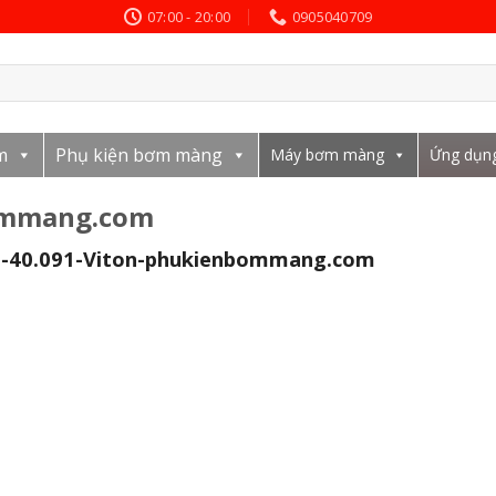
07:00 - 20:00
0905040709
m
Phụ kiện bơm màng
Máy bơm màng
Ứng dụn
ommang.com
40.091-Viton-phukienbommang.com