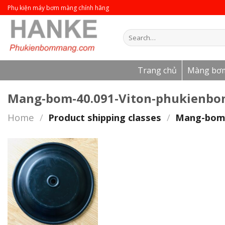
Skip
Phụ kiện máy bơm màng chính hãng
to
content
Search
for:
Trang chủ
Màng bơ
Mang-bom-40.091-Viton-phukienb
Home
/
Product shipping classes
/
Mang-bom-