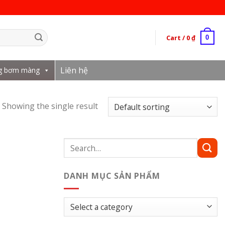
Cart /
0
₫
0
Liên hệ
g bơm màng
Showing the single result
Search
for:
DANH MỤC SẢN PHẨM