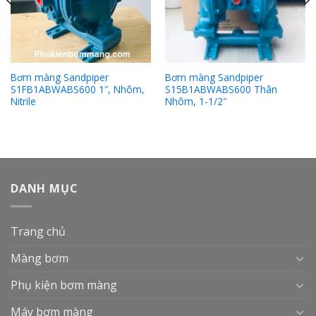
Bơm màng Sandpiper
Bơm màng Sandpiper
S1FB1ABWABS600 1″, Nhôm,
S15B1ABWABS600 Thân
Nitrile
Nhôm, 1-1/2″
DANH MỤC
Trang chủ
Màng bơm
Phụ kiện bơm màng
Máy bơm màng