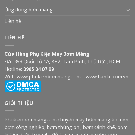
Ứng dụng bơm màng
Liên hệ
LIÊN HỆ
Cửa Hàng Phụ Kiện Máy Bơm Màng
Đ/c: 398 Quốc Lộ 1A, KP2, Tam Bình, Thủ Đức, HCM
Hotline:
0905 04 07 09
Web:
www.phukienbommang.com
–
www.hanke.com.vn
GIỚI THIỆU
Phukienbommang.com
chuyên máy bơm màng khí nén,
bơm công nghiệp, bơm thùng phi, bơm cánh khế, bơm
ly tâm, bơm trục vít… đủ loại máy bơm và phụ kiện,