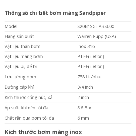
Thông số chi tiết bơm màng Sandpiper
Model
S20B1SGTABS600
Hãng sản xuất
Warren Rupp (USA)
Vật liệu thân bơm
Inox 316
Vật liệu màng bơm
PTFE(Teflon)
Vật liệu bi, đế bi
PTFE(Teflon)
Lưu lượng bơm
758 Lít/phút
Đường cấp khí
3/4 inch
Kích thước cổng hút, xả
2 inch
Áp suất khí nén tối đa
8.6 Bar
Chất rắn qua bơm tối đa
6 mm
Kích thước bơm màng inox