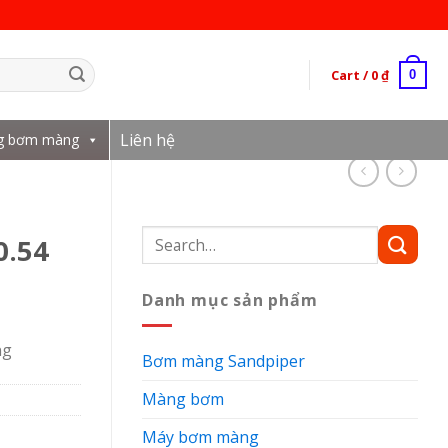
Cart /
0
₫
0
Liên hệ
g bơm màng
Search
0.54
for:
Danh mục sản phẩm
ng
Bơm màng Sandpiper
Màng bơm
Máy bơm màng