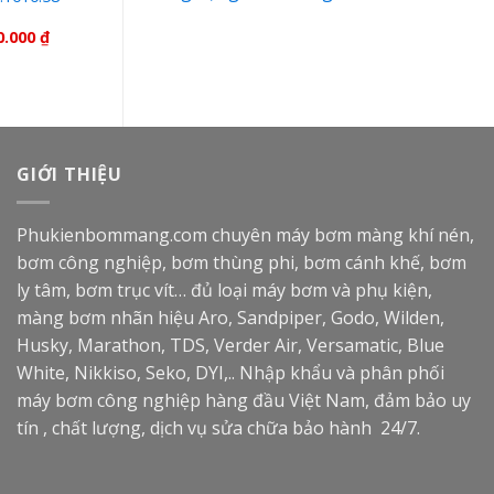
1010-52 chất liệu Buna,
kích thước 2’’
0.000
₫
GIỚI THIỆU
Phukienbommang.com
chuyên máy bơm màng khí nén,
bơm công nghiệp, bơm thùng phi, bơm cánh khế, bơm
ly tâm, bơm trục vít… đủ loại máy bơm và phụ kiện,
màng bơm nhãn hiệu Aro, Sandpiper, Godo, Wilden,
Husky, Marathon, TDS, Verder Air, Versamatic, Blue
White, Nikkiso, Seko, DYI,.. Nhập khẩu và phân phối
máy bơm công nghiệp hàng đầu Việt Nam, đảm bảo uy
tín , chất lượng, dịch vụ sửa chữa bảo hành 24/7.