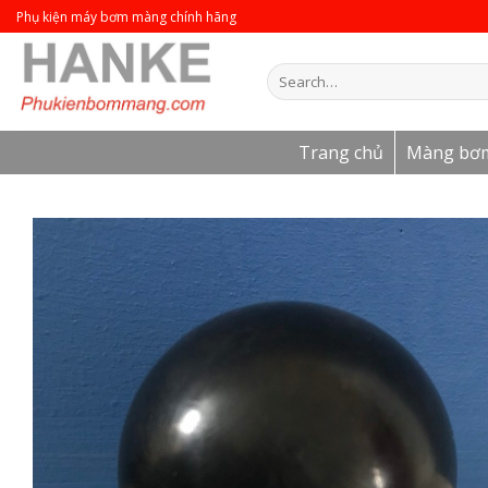
Skip
Phụ kiện máy bơm màng chính hãng
to
content
Search
for:
Trang chủ
Màng bơ