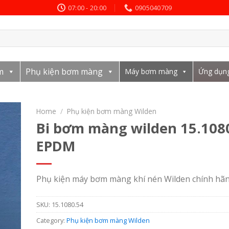
07:00 - 20:00
0905040709
m
Phụ kiện bơm màng
Máy bơm màng
Ứng dụn
Home
/
Phụ kiện bơm màng Wilden
Bi bơm màng wilden 15.108
EPDM
Phụ kiện máy bơm màng khí nén Wilden chính hã
SKU:
15.1080.54
Category:
Phụ kiện bơm màng Wilden