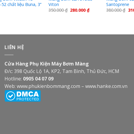
52 chất liệu Buna, 3’’
Viton
Santoprene
350.000
₫
280.000
₫
380.000
₫
31
LIÊN HỆ
Cửa Hàng Phụ Kiện Máy Bơm Màng
Đ/c: 398 Quốc Lộ 1A, KP2, Tam Bình, Thủ Đức, HCM
Hotline:
0905 04 07 09
Web:
www.phukienbommang.com
–
www.hanke.com.vn