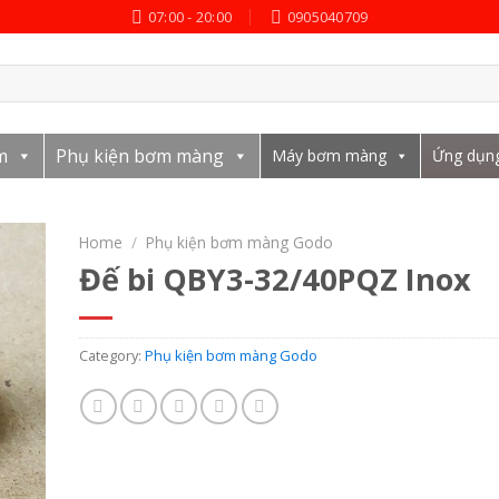
07:00 - 20:00
0905040709
m
Phụ kiện bơm màng
Máy bơm màng
Ứng dụn
Home
/
Phụ kiện bơm màng Godo
Đế bi QBY3-32/40PQZ Inox
Category:
Phụ kiện bơm màng Godo