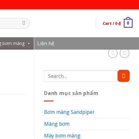
Cart /
0
₫
0
Liên hệ
g bơm màng
Search
for:
Danh mục sản phẩm
Bơm màng Sandpiper
Màng bơm
Máy bơm màng