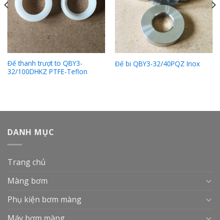
Đế thanh trượt to QBY3-
Đế bi QBY3-32/40PQZ Inox
32/100DHKZ PTFE-Teflon
DANH MỤC
Trang chủ
Màng bơm
Phụ kiện bơm màng
Máy bơm màng