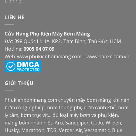
Liên hệ
LIÊN HỆ
Cửa Hàng Phụ Kiện Máy Bơm Màng
Đ/c: 398 Quốc Lộ 1A, KP2, Tam Bình, Thủ Đức, HCM
Hotline:
0905 04 07 09
Web:
www.phukienbommang.com
–
www.hanke.com.vn
GIỚI THIỆU
Phukienbommang.com
chuyên máy bơm màng khí nén,
bơm công nghiệp, bơm thùng phi, bơm cánh khế, bơm
ly tâm, bơm trục vít… đủ loại máy bơm và phụ kiện,
màng bơm nhãn hiệu Aro, Sandpiper, Godo, Wilden,
Husky, Marathon, TDS, Verder Air, Versamatic, Blue