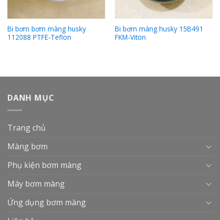
Bi bơm bơm màng husky
Bi bơm màng husky 15B491
112088 PTFE-Teflon
FKM-Viton
DANH MỤC
Trang chủ
Màng bơm
Phụ kiện bơm màng
Máy bơm màng
Ứng dụng bơm màng