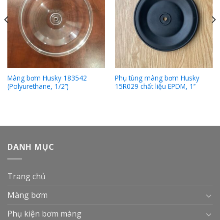
Màng bơm Husky 183542
Phụ tùng màng bơm Husky
(Polyurethane, 1/2’’)
15R029 chất liệu EPDM, 1’’
DANH MỤC
Trang chủ
Màng bơm
Phụ kiện bơm màng