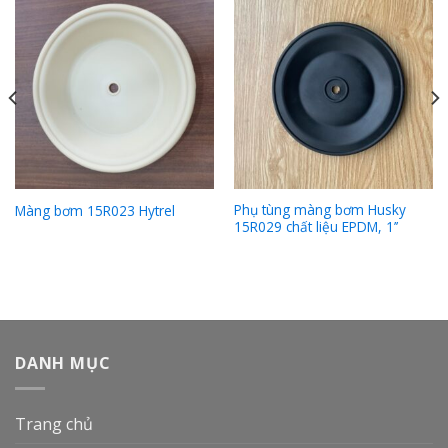
Phụ tùng màng bơm Husky
Màng bơm 15R023 Hytrel
15R029 chất liệu EPDM, 1’’
DANH MỤC
Trang chủ