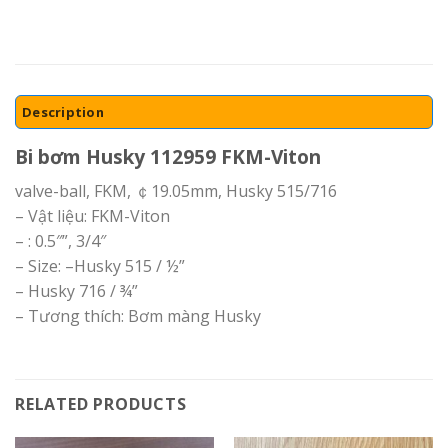
Description
Bi bơm Husky 112959 FKM-Viton
valve-ball, FKM, ￠19.05mm, Husky 515/716
– Vật liệu: FKM-Viton
– : 0.5″”, 3/4″
– Size: –Husky 515 / ½”
– Husky 716 / ¾”
– Tương thích: Bơm màng Husky
RELATED PRODUCTS