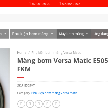
07:00 - 20:00
0905040709
m
Phụ kiện bơm màng
Máy bơm màng
Ứng dụn
Home
/
Phụ kiện bơm màng Versa Matic
Màng bơm Versa Matic E50
FKM
SKU:
E505VT
Category:
Phụ kiện bơm màng Versa Matic