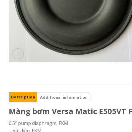
Description
Additional information
Màng bơm Versa Matic E505VT 
0.5″ pump diaphragm, FKM
– Vật-liệu: FKM