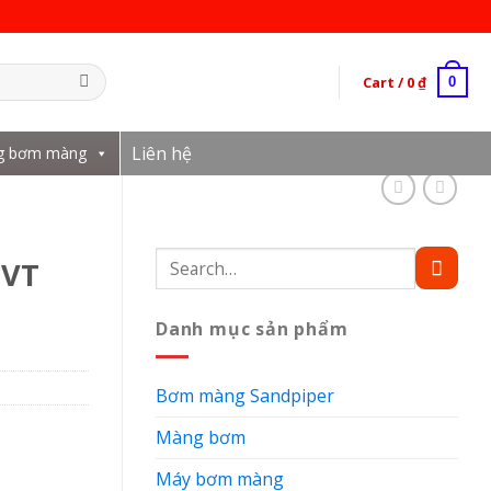
Cart /
0
₫
0
Liên hệ
g bơm màng
Search
5VT
for:
Danh mục sản phẩm
Bơm màng Sandpiper
Màng bơm
Máy bơm màng