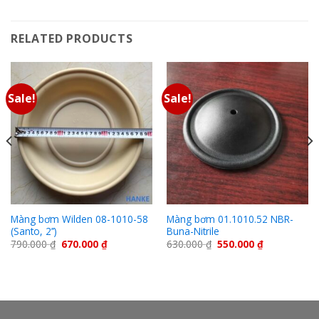
RELATED PRODUCTS
Sale!
Sale!
Màng bơm Wilden 08-1010-58
Màng bơm 01.1010.52 NBR-
(Santo, 2’’)
Buna-Nitrile
790.000
₫
670.000
₫
630.000
₫
550.000
₫