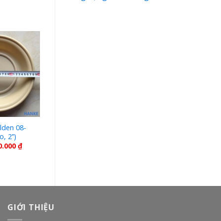
den 08-
Màng bơm Wilden 08-
, 2’’)
1010-56 (Saniflex, 2’’)
0.000
₫
GIỚI THIỆU