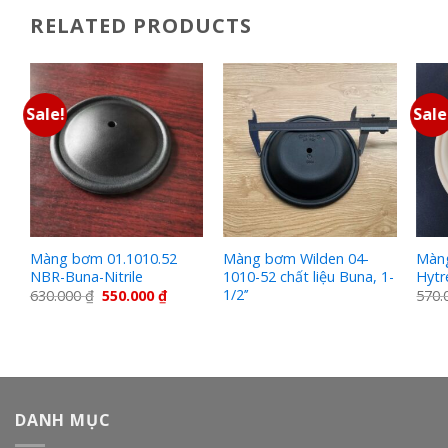
RELATED PRODUCTS
Sale!
Sale
Màng bơm 01.1010.52
Màng bơm Wilden 04-
Màng
NBR-Buna-Nitrile
1010-52 chất liệu Buna, 1-
Hytr
1/2’’
630.000
₫
550.000
₫
570.
DANH MỤC