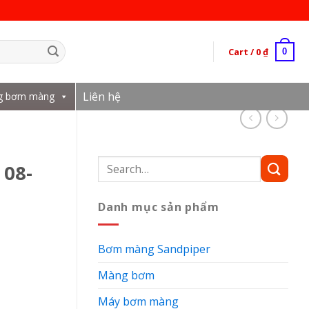
Cart /
0
₫
0
Liên hệ
g bơm màng
Search
 08-
for:
Danh mục sản phẩm
Bơm màng Sandpiper
Màng bơm
Máy bơm màng