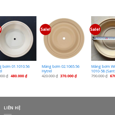
!
Sale!
Sale!
 bơm 01.1010.56
Màng bơm 02.1065.56
Màng bơm Wil
el
Hytrel
1010-58 (Santo
000
₫
480.000
₫
420.000
₫
370.000
₫
790.000
₫
67
LIÊN HỆ