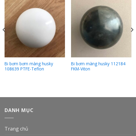
Bi bơm bơm màng husky
Bi bơm màng husky 112184
108639 PTFE-Teflon
FKM-Viton
DANH MỤC
Trang chủ