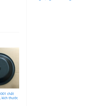
001 chất
Phụ kiện màng bơm Aro
, kích thước
93465 kích thước 1/2 inch