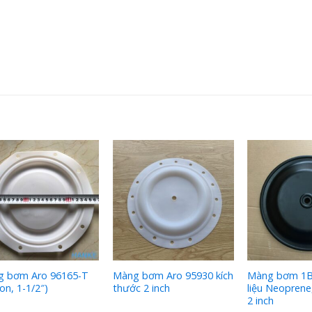
g bơm Aro 96165-T
Màng bơm Aro 95930 kích
Màng bơm 1B
lon, 1-1/2″)
thước 2 inch
liệu Neoprene
2 inch