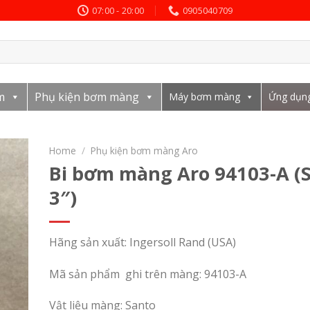
07:00 - 20:00
0905040709
m
Phụ kiện bơm màng
Máy bơm màng
Ứng dụn
Home
/
Phụ kiện bơm màng Aro
Bi bơm màng Aro 94103-A (S
3″)
Hãng sản xuất: Ingersoll Rand (USA)
Mã sản phẩm ghi trên màng: 94103-A
Vật liệu màng: Santo