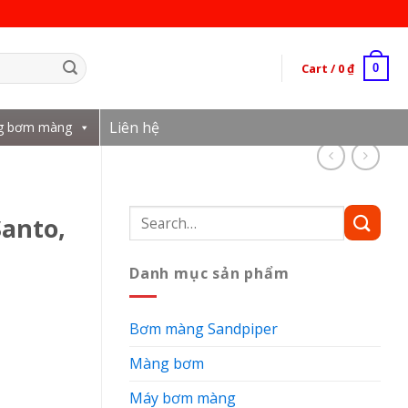
Cart /
0
₫
0
Liên hệ
g bơm màng
Search
anto,
for:
Danh mục sản phẩm
Bơm màng Sandpiper
Màng bơm
Máy bơm màng