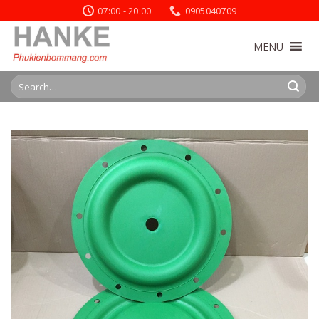
Skip
07:00 - 20:00
0905040709
to
content
MENU
Search
for: