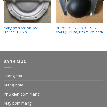
Màng bơm Aro 96165-T
Bi bơm màng Aro 93358-2
(Teflon, 1-1/2″)
chất liệu Buna, kích thước 2inch
DANH MỤC
Trang chủ
Màng bơm
Phụ kiện bơm màng
Máy bơm màng