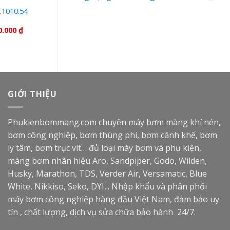
.1010.54
Màng bơm 01.1060.56
Hytrel-Backup
0.000
₫
420.000
₫
350.000
₫
GIỚI THIỆU
Phukienbommang.com
chuyên máy bơm màng khí nén,
bơm công nghiệp, bơm thùng phi, bơm cánh khế, bơm
ly tâm, bơm trục vít… đủ loại máy bơm và phụ kiện,
màng bơm nhãn hiệu Aro, Sandpiper, Godo, Wilden,
Husky, Marathon, TDS, Verder Air, Versamatic, Blue
White, Nikkiso, Seko, DYI,.. Nhập khẩu và phân phối
máy bơm công nghiệp hàng đầu Việt Nam, đảm bảo uy
tín , chất lượng, dịch vụ sửa chữa bảo hành 24/7.