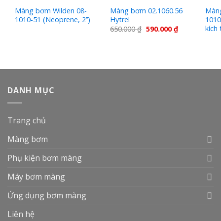
Màng bơm Wilden 08-
Màng bơm 02.1060.56
Màng
’’
1010-51 (Neoprene, 2’’)
Hytrel
1010
kích 
650.000
₫
590.000
₫
DANH MỤC
Trang chủ
Màng bơm
Phụ kiện bơm màng
Máy bơm màng
Ứng dụng bơm màng
Liên hệ