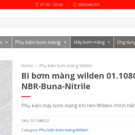
07:00 - 20:00
0905040709
m
Phụ kiện bơm màng
Máy bơm màng
Ứng dụn
Home
/
Phụ kiện bơm màng Wilden
Bi bơm màng wilden 01.108
NBR-Buna-Nitrile
Phụ kiện máy bơm màng khí nén Wilden chính hã
SKU:
01.1080.52
Category:
Phụ kiện bơm màng Wilden