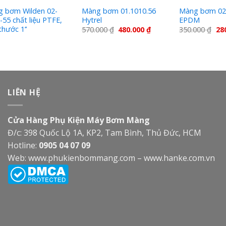
 bơm Wilden 02-
Màng bơm 01.1010.56
Màng bơm 02
-55 chất liệu PTFE,
Hytrel
EPDM
thước 1’’
570.000
₫
480.000
₫
350.000
₫
28
LIÊN HỆ
Cửa Hàng Phụ Kiện Máy Bơm Màng
Đ/c: 398 Quốc Lộ 1A, KP2, Tam Bình, Thủ Đức, HCM
Hotline:
0905 04 07 09
Web:
www.phukienbommang.com
–
www.hanke.com.vn