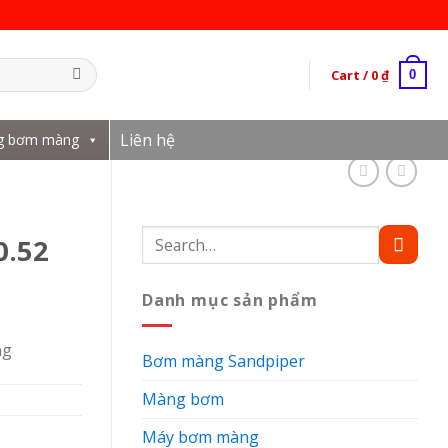
Cart /
0
₫
0
Liên hệ
g bơm màng
Search
0.52
for:
Danh mục sản phẩm
ng
Bơm màng Sandpiper
Màng bơm
Máy bơm màng