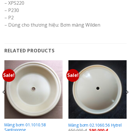
– XPS220
– P230
– P2
– Dùng cho thương hiệu: Bơm màng Wilden
RELATED PRODUCTS
Sale!
Sale!
Màng bơm 01.1010.58
Màng bơm 02.1060.56 Hytrel
Santoprene
650.000
₫
590.000
₫