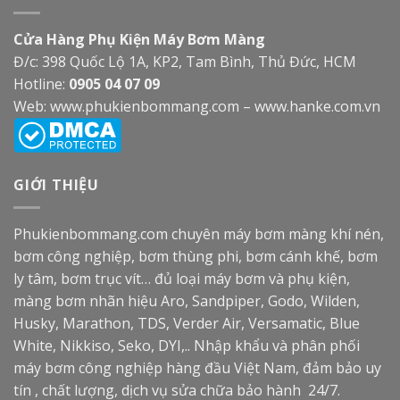
Cửa Hàng Phụ Kiện Máy Bơm Màng
Đ/c: 398 Quốc Lộ 1A, KP2, Tam Bình, Thủ Đức, HCM
Hotline:
0905 04 07 09
Web:
www.phukienbommang.com
–
www.hanke.com.vn
GIỚI THIỆU
Phukienbommang.com
chuyên máy bơm màng khí nén,
bơm công nghiệp, bơm thùng phi, bơm cánh khế, bơm
ly tâm, bơm trục vít… đủ loại máy bơm và phụ kiện,
màng bơm nhãn hiệu Aro, Sandpiper, Godo, Wilden,
Husky, Marathon, TDS, Verder Air, Versamatic, Blue
White, Nikkiso, Seko, DYI,.. Nhập khẩu và phân phối
máy bơm công nghiệp hàng đầu Việt Nam, đảm bảo uy
tín , chất lượng, dịch vụ sửa chữa bảo hành 24/7.