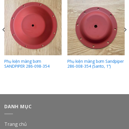
Phụ kiện màng bơm
Phụ kiện màng bơm Sandpiper
SANDPIPER 286-098-354
286-008-354 (Santo, 1’’)
DANH MỤC
Trang chủ