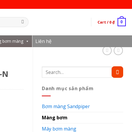
Cart /
0
₫
0
Liên hệ
g bơm màng
Search
-N
for:
Danh mục sản phẩm
Bơm màng Sandpiper
Màng bơm
Máy bơm màng