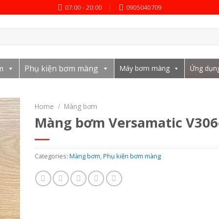
07:00 - 20:00
0905040709
m
Phụ kiện bơm màng
Máy bơm màng
Ứng dụn
Home
/
Màng bơm
Màng bơm Versamatic V306
Categories:
Màng bơm
,
Phụ kiện bơm màng