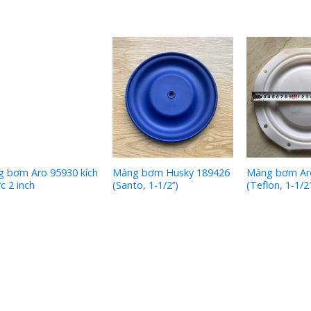
 bơm Aro 95930 kích
Màng bơm Husky 189426
Màng bơm Ar
c 2 inch
(Santo, 1-1/2’’)
(Teflon, 1-1/2