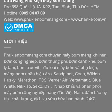
Cửa Hàng Phụ Kiện Máy Bơm Màng
Đ/c: 398 Quốc Lộ 1A, KP2, Tam Bình, Thủ Đức, HCM
Hotline:
0905 04 07 09
Web:
www.phukienbommang.com
–
www.hanke.com.vn
GIỚI THIỆU
Phukienbommang.com
chuyên máy bơm màng khí nén,
bơm công nghiệp, bơm thùng phi, bơm cánh khế, bơm
ly tâm, bơm trục vít… đủ loại máy bơm và phụ kiện,
màng bơm nhãn hiệu Aro, Sandpiper, Godo, Wilden,
Husky, Marathon, TDS, Verder Air, Versamatic, Blue
White, Nikkiso, Seko, DYI,.. Nhập khẩu và phân phối
máy bơm công nghiệp hàng đầu Việt Nam, đảm bảo uy
tín , chất lượng, dịch vụ sửa chữa bảo hành 24/7.