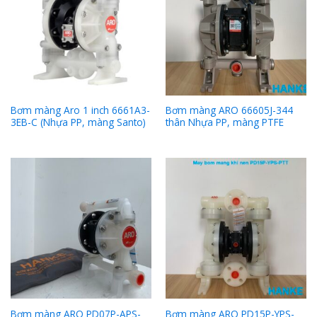
Bơm màng Aro 1 inch 6661A3-
Bơm màng ARO 66605J-344
3EB-C (Nhựa PP, màng Santo)
thân Nhựa PP, màng PTFE
Bơm màng ARO PD07P-APS-
Bơm màng ARO PD15P-YPS-