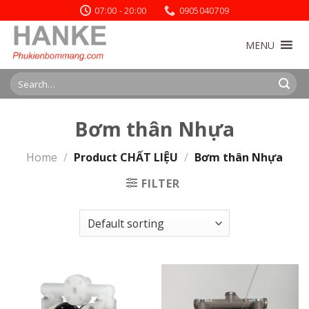
Skip
07:00 - 20:00
0905040709
to
content
MENU
Search
for:
Bơm thân Nhựa
Home
/
Product CHẤT LIỆU
/
Bơm thân Nhựa
FILTER