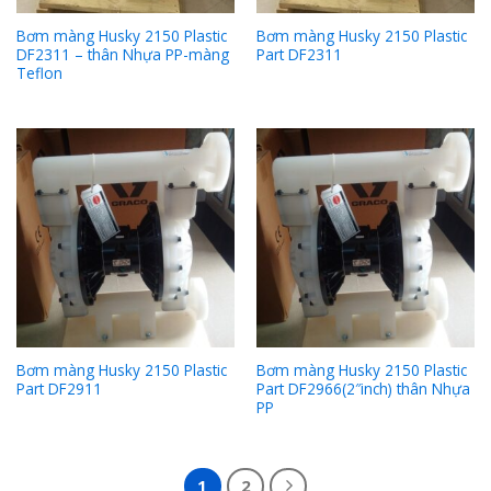
Bơm màng Husky 2150 Plastic
Bơm màng Husky 2150 Plastic
DF2311 – thân Nhựa PP-màng
Part DF2311
Teflon
Bơm màng Husky 2150 Plastic
Bơm màng Husky 2150 Plastic
Part DF2911
Part DF2966(2″inch) thân Nhựa
PP
1
2