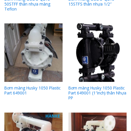
50STFF thân nhựa màng
15STFS thân nhựa 1/2″
Teflon
Bơm màng Husky 1050 Plastic
Bơm màng Husky 1050 Plastic
Part 649001
Part 649001 (1″inch) thân Nhựa
PP