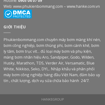
Hotline:
0905 04 07 09
Web:
www.phukienbommang.com
–
www.hanke.com.vn
GIỚI THIỆU
Phukienbommang.com
chuyên máy bơm màng khí nén,
bơm công nghiệp, bơm thùng phi, bơm cánh khế, bơm
ly tâm, bơm trục vít… đủ loại máy bơm và phụ kiện,
màng bơm nhãn hiệu Aro, Sandpiper, Godo, Wilden,
Husky, Marathon, TDS, Verder Air, Versamatic, Blue
White, Nikkiso, Seko, DYI,.. Nhập khẩu và phân phối
máy bơm công nghiệp hàng đầu Việt Nam, đảm bảo uy
tín , chất lượng, dịch vụ sửa chữa bảo hành 24/7.
HANKEGROUP