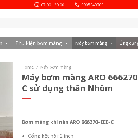
07:00 - 20:00
0905040709
m
Phụ kiện bơm màng
Máy bơm màng
Ứng dụn
Home
/
Máy bơm màng
Máy bơm màng ARO 666270
C sử dụng thân Nhôm
Bơm màng khí nén ARO
666
2
70
–
EEB
-C
Cổng kết nối: 2 inch