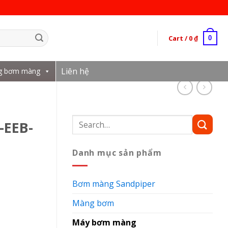
Cart /
0
₫
0
Liên hệ
g bơm màng
Search
-EEB-
for:
Danh mục sản phẩm
Bơm màng Sandpiper
Màng bơm
Máy bơm màng