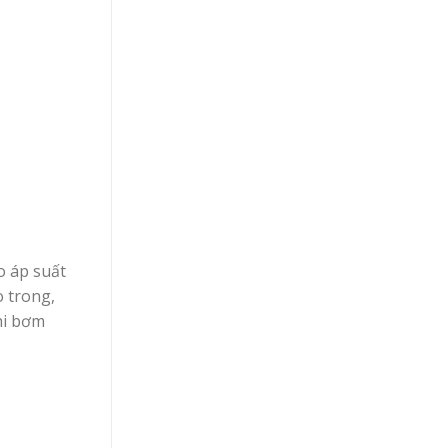
o áp suất
 trong,
hi bơm