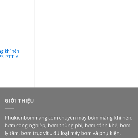
g khí nén
Bơm màng godo QBY3-
PS-PTT-A
25ALTFF thân nhôm 1
inch
GIỚI THIỆU
Phukienbommang.com
chuyên máy bơm màng khí nén,
bơm công nghiệp, bơm thùng phi, bơm cánh khế, bơm
ly tâm, bơm trục vít… đủ loại máy bơm và phụ kiện,