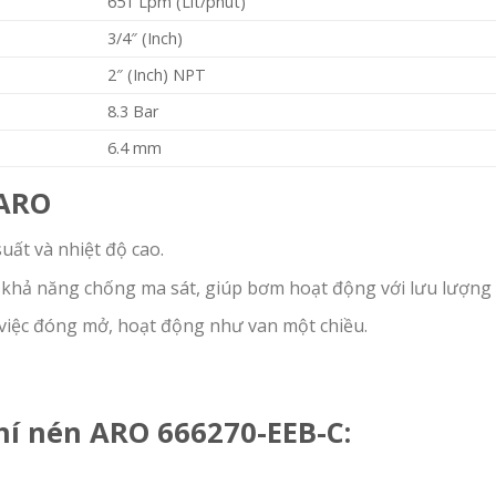
651 Lpm (Lít/phút)
3/4″ (Inch)
2″ (Inch) NPT
8.3 Bar
6.4 mm
 ARO
uất và nhiệt độ cao.
 và khả năng chống ma sát, giúp bơm hoạt động với lưu lượng
 việc đóng mở, hoạt động như van một chiều.
hí nén ARO
666270-EEB-C
: