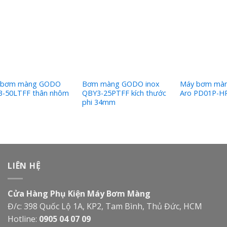
 bơm màng GODO
Bơm màng GODO inox
Máy bơm màn
3-50LTFF thân nhôm
QBY3-25PTFF kích thước
Aro PD01P-H
phi 34mm
LIÊN HỆ
Cửa Hàng Phụ Kiện Máy Bơm Màng
Đ/c: 398 Quốc Lộ 1A, KP2, Tam Bình, Thủ Đức, HCM
Hotline:
0905 04 07 09