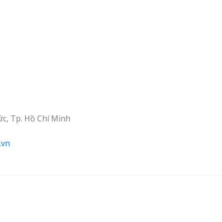
ức, Tp. Hồ Chí Minh
.vn