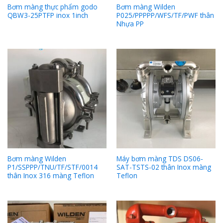
Bơm màng thực phẩm godo
Bơm màng Wilden
QBW3-25PTFP inox 1inch
P025/PPPPP/WFS/TF/PWF thân
Nhựa PP
Bơm màng Wilden
Máy bơm màng TDS DS06-
P1/SSPPP/TNU/TF/STF/0014
SAT-TSTS-02 thân Inox màng
thân Inox 316 màng Teflon
Teflon