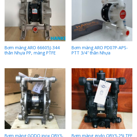
Bơm màng ARO 66605J-344
Bơm màng ARO PD07P-APS-
thân Nhựa PP, màng PTFE
PTT 3/4″ thân Nhựa
Bơm màng GODO inox QBY3-
Bơm màng godo QBY3-25LTFF