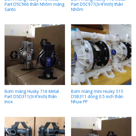
Part D5C966 thân Nhôm màng
Part D5C977(3/4″inch) thân
Santo
Nhôm
Bơm màng Husky 716 Metal
Bơm màng mini Husky 515
Part D5D311(3/4″inch) thân
D5B311 dòng 0.5 inch thân
Inox
Nhựa PP