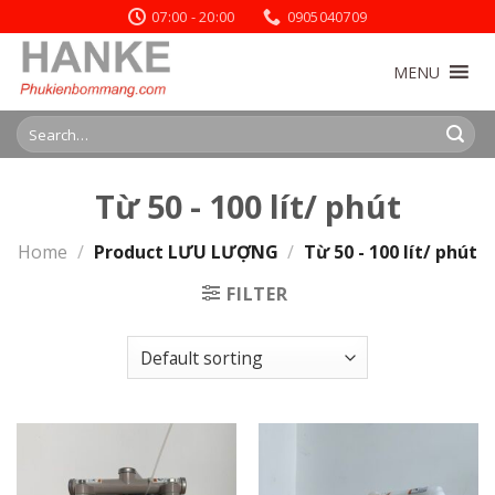
Skip
07:00 - 20:00
0905040709
to
content
MENU
Search
for:
Từ 50 - 100 lít/ phút
Home
/
Product LƯU LƯỢNG
/
Từ 50 - 100 lít/ phút
FILTER