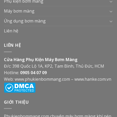
Phụ kiện bơm màng
Máy bơm màng
Ứng dụng bơm màng
Liên hệ
LIÊN HỆ
Cửa Hàng Phụ Kiện Máy Bơm Màng
Đ/c: 398 Quốc Lộ 1A, KP2, Tam Bình, Thủ Đức, HCM
Hotline:
0905 04 07 09
Web:
www.phukienbommang.com
–
www.hanke.com.vn
GIỚI THIỆU
Phukienbommang.com
chuyên máy bơm màng khí nén,