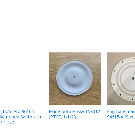
g bơm Aro 96164
Màng bơm Husky 15K312
Phụ tùng mà
 liệu Nhựa Santo kích
(PTFE, 1-1/2’’)
94615-A (Sant
c 1-1/2’’