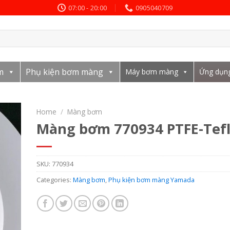
07:00 - 20:00
0905040709
m
Phụ kiện bơm màng
Máy bơm màng
Ứng dụn
Home
/
Màng bơm
Màng bơm 770934 PTFE-Tef
SKU:
770934
Categories:
Màng bơm
,
Phụ kiện bơm màng Yamada