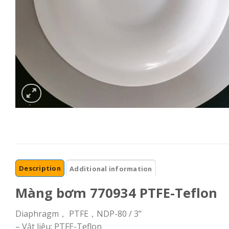
Description
Additional information
Màng bơm 770934 PTFE-Teflon
Diaphragm， PTFE，NDP-80 / 3”
– Vật liệu: PTFE-Teflon