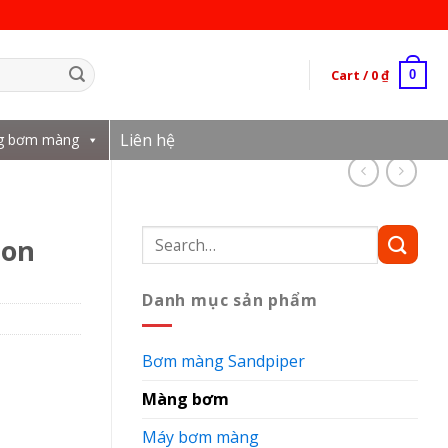
Cart /
0
₫
0
Liên hệ
g bơm màng
Search
lon
for:
Danh mục sản phẩm
Bơm màng Sandpiper
Màng bơm
Máy bơm màng