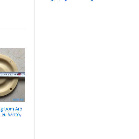
ng bơm Aro
Màng bơm Aro 96392-T
liệu Santo,
chất kiệu Teflon – 2″