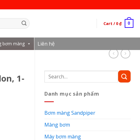
Cart /
0
₫
0
Liên hệ
g bơm màng
Search
on, 1-
for:
Danh mục sản phẩm
Bơm màng Sandpiper
Màng bơm
Máy bơm màng