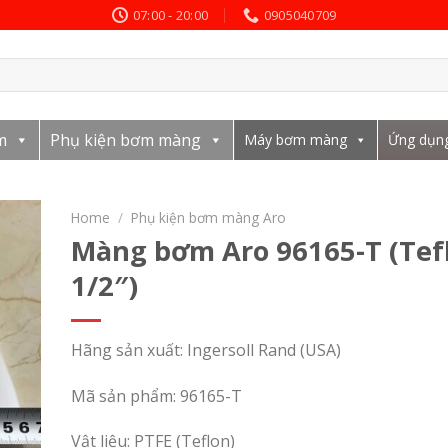
07:00 - 20:00
0905040709
m
Phụ kiện bơm màng
Máy bơm màng
Ứng dụn
Home
/
Phụ kiện bơm màng Aro
Màng bơm Aro 96165-T (Tefl
1/2″)
Hãng sản xuất: Ingersoll Rand (USA)
Mã sản phẩm: 96165-T
Vật liệu: PTFE (Teflon)