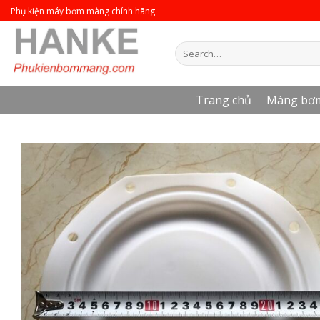
Skip
Phụ kiện máy bơm màng chính hãng
to
content
Search
for:
Trang chủ
Màng bơ