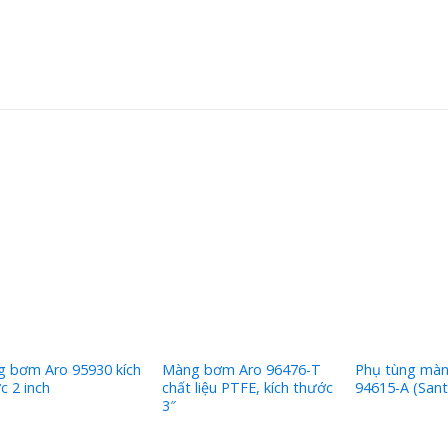
 bơm Aro 95930 kích
Màng bơm Aro 96476-T
Phụ tùng mà
c 2 inch
chất liệu PTFE, kích thước
94615-A (Sant
3″