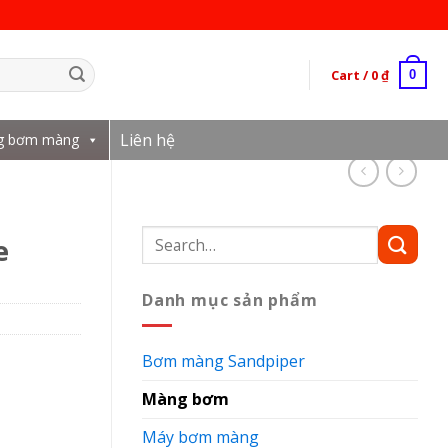
Cart /
0
₫
0
Liên hệ
g bơm màng
Search
e
for:
Danh mục sản phẩm
Bơm màng Sandpiper
Màng bơm
Máy bơm màng