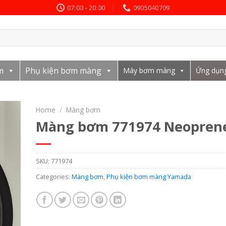
07:00 - 20:00
0905040709
m
Phụ kiện bơm màng
Máy bơm màng
Ứng dụn
Home
/
Màng bơm
Màng bơm 771974 Neopren
SKU:
771974
Categories:
Màng bơm
,
Phụ kiện bơm màng Yamada